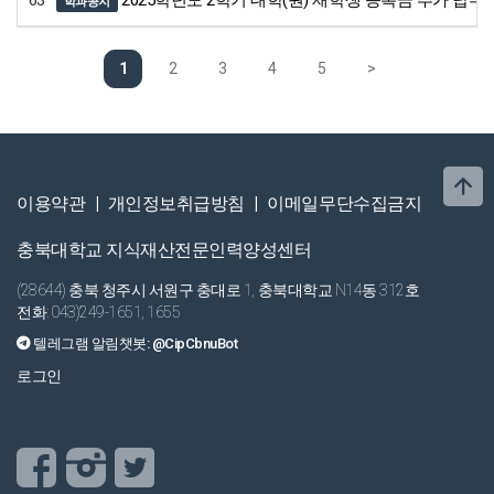
63
2025학년도 2학기 대학(원) 재학생 등록금 추가 납부
학과공지
1
2
3
4
5
>
이용약관
|
개인정보취급방침
|
이메일무단수집금지
충북대학교 지식재산전문인력양성센터
(28644) 충북 청주시 서원구 충대로 1, 충북대학교 N14동 312호
전화: 043)249-1651, 1655
텔레그램 알림챗봇:
@CipCbnuBot
로그인