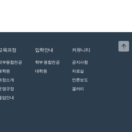
교육과정
입학안내
커뮤니티
학부융합전공
학부 융합전공
공지사항
대학원
대학원
자료실
과정소개
언론보도
운영규정
갤러리
졸업안내