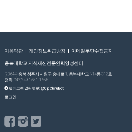
이용약관
|
개인정보취급방침
|
이메일무단수집금지
충북대학교 지식재산전문인력양성센터
(28644) 충북 청주시 서원구 충대로 1, 충북대학교 N14동 312호
전화: 043)249-1651, 1655
텔레그램 알림챗봇:
@CipCbnuBot
로그인