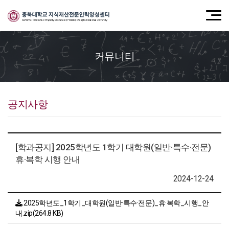
커뮤니티
공지사항
[학과공지] 2025학년도 1학기 대학원(일반·특수·전문)
휴·복학 시행 안내
2024-12-24
2025학년도_1학기_대학원(일반·특수·전문)_휴·복학_시행_안
내.zip(264.8 KB)