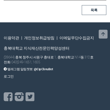
이용약관
|
개인정보취급방침
|
이메일무단수집금지
충북대학교 지식재산전문인력양성센터
(28644) 충북 청주시 서원구 충대로 1, 충북대학교 N14동 312호
전화: 043)249-1651, 1655
텔레그램 알림챗봇:
@CipCbnuBot
로그인