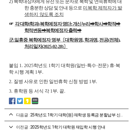
2)
복학대상자에게 유선 또는 문자로 복학 및 연속휴학에 대
한 충분한 상담 및 안내 등으
로
미복학 제적자가 발
생하지 않도록 조치
☞
각 대학
(
학과
)
복학예정자 명단
:
개신누리
➡
학사
➡
학적
➡
학적변동
➡
복학예정자 출력
➡
군
.
일휴중 복학예정자 명부
〔
대학원명
,
학과명
,
전공
(
전체
),
처리일자
(2025-02-28)
〕
붙임
1
.
2025
학년도
1
학기 대학원
(
일반
·
특수
·
전문
)
휴
·
복
학 시행 계획
1
부
.
2.
질병 사유로 인한 일반휴학 신청 방법
1
부
.
3.
휴학원 등 서식 각
1
부
.
끝
.
다음글 :
25학년도 1학기 대학(원) 재학생 등록금 분할납부 신청 안내
이전글 :
2025학년도 1학기 대학원 재입학 시행 안내