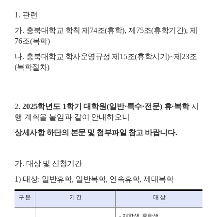
1.
관련
가
.
충북대학교 학칙 제
74
조
(
휴학
),
제
75
조
(
휴학기간
),
제
76
조
(
복학
)
나
.
충북대학교 학사운영규정 제
15
조
(
휴학시기
)~
제
23
조
(
복학절차
)
2.
2025
학년도
1
학기 대학원
(
일반
·
특수
·
전문
)
휴
·
복학
시
행 계획을 붙임과 같이 안내하오니
상세사항 하단의 본문 및 첨부파일 참고 바랍니다.
가
.
대상 및 신청기간
1)
대상
:
일반휴학
,
일반복학
,
연속휴학
,
제대복학
구 분
기 간
대 상
-
재학생
,
휴학생