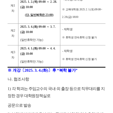
2025. 1. 2.(
목
) 09:00
～
2. 28.
제
1
(
금
) 18:00
※
교육대학원
: 2025. 2. 1.(
토
) 09:00~
차
(
단
,
일반복학은
23:00)
2. 28.(
금
) 18:00
2025. 3. 4.(
화
) 09:00
～
3. 7.
-
재학생
제
2
(
금
) 18:00
차
※
휴학생 연속휴학 신청 불가
(
일반휴학만 가능
)
2025. 4. 1.(
화
) 09:00
～
4. 4.
-
재학생
제
3
(
금
) 18:00
차
※
휴학생 연속휴학 신청 불가
(
일반휴학만 가능
)
※
개강
〔
2025. 3. 4.(
화
)
〕
후
“
복학 불가
”
나
.
협조사항
1)
각 학과는 주임교수의 국내
·
외 출장 등으로 직무대리를 지
정한 경우 대학원정책실로
공문으로 발송