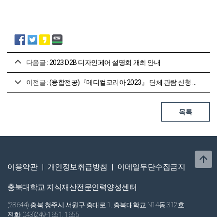
다음글 :
2023 D2B 디자인페어 설명회 개최 안내
이전글 :
(융합전공)『메디컬코리아 2023』 단체 관람 신청 안내[~3월 9일]
이용약관
|
개인정보취급방침
|
이메일무단수집금지
충북대학교 지식재산전문인력양성센터
(28644) 충북 청주시 서원구 충대로 1, 충북대학교 N14동 312호
전화: 043)249-1651, 1655